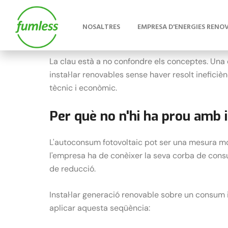
La
descarbonització
se centra en reduir les em
eficiència energètica, energies renovables, ele
residuals.
La clau està a no confondre els conceptes. Una 
instal·lar renovables sense haver resolt inefici
tècnic i econòmic.
Per què no n'hi ha prou amb i
L'autoconsum fotovoltaic pot ser una mesura mol
l'empresa ha de conèixer la seva corba de consu
de reducció.
Instal·lar generació renovable sobre un consum 
aplicar aquesta seqüència: