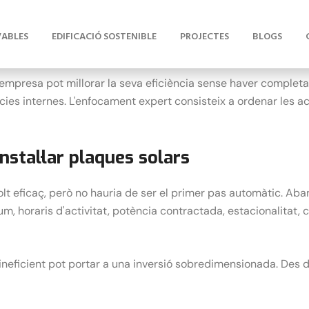
issions de gasos d'efecte d'hivernacle associades a l'activit
ctrificació de processos, reducció de combustibles fòssils, ca
empresa pot millorar la seva eficiència sense haver completa
ències internes. L'enfocament expert consisteix a ordenar les a
nstal·lar plaques solars
t eficaç, però no hauria de ser el primer pas automàtic. Aban
m, horaris d'activitat, potència contractada, estacionalitat, 
ineficient pot portar a una inversió sobredimensionada. Des 