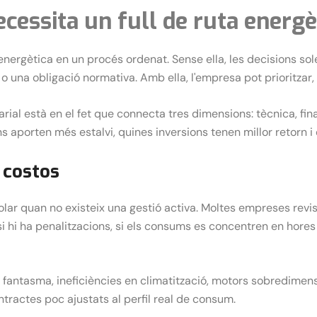
essita un full de ruta energè
ó energètica en un procés ordenat. Sense ella, les decisions so
 o una obligació normativa. Amb ella, l'empresa pot prioritzar
arial està en el fet que connecta tres dimensions: tècnica, fi
s aporten més estalvi, quines inversions tenen millor retorn i
e costos
rolar quan no existeix una gestió activa. Moltes empreses revi
i hi ha penalitzacions, si els consums es concentren en hores
ntasma, ineficiències en climatització, motors sobredimensio
ontractes poc ajustats al perfil real de consum.