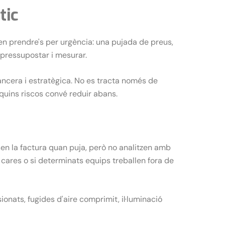
tic
len prendre's per urgència: una pujada de preus,
, pressupostar i mesurar.
nancera i estratègica. No es tracta només de
 quins riscos convé reduir abans.
sen la factura quan puja, però no analitzen amb
 cares o si determinats equips treballen fora de
nats, fugides d'aire comprimit, il·luminació