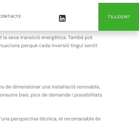
at de l'empresa. Pot aconseguir-se mitjançant
nvis operatius i compensació d'emissions
t la seva transició energètica. També pot
ctuacions perquè cada inversió tingui sentit
s de dimensionar una instal·lació renovable,
consums basi, pics de demanda i possibilitats
d'una perspectiva tècnica, el recomanable és