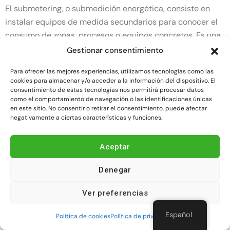
El submetering, o submedición energética, consiste en
instalar equipos de medida secundarios para conocer el
consumo de zonas, procesos o equipos concretos. Es una
práctica muy útil cuando el consumo global no permite
Gestionar consentimiento
identificar el origen de las desviaciones.
Para ofrecer las mejores experiencias, utilizamos tecnologías como las
cookies para almacenar y/o acceder a la información del dispositivo. El
Por ejemplo, una empresa puede medir de forma
consentimiento de estas tecnologías nos permitirá procesar datos
como el comportamiento de navegación o las identificaciones únicas
separada el consumo de una línea de producción, un
en este sitio. No consentir o retirar el consentimiento, puede afectar
sistema de climatización, una sala técnica, un compresor,
negativamente a ciertas características y funciones.
una cámara frigorífica o una zona de oficinas.
Aceptar
Esta desagregación permite tomar decisiones mucho más
precisas. En lugar de saber únicamente que la instalación
Denegar
consume demasiado, se puede identificar qué parte de la
Ver preferencias
instalación está generando el problema.
Español
Política de cookies
Política de privacidad
Plataforma de datos, dashboards,